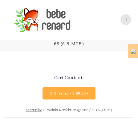
Skip
to
content
68 (6-9 MTE.)
Cart Content:
0 items -
0.00
CHF
Startseite
/ Produkt Konfektionsgrösse / 68 (6-9 Mte.)