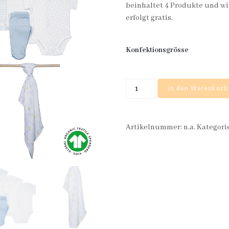
beinhaltet 4 Produkte und wi
erfolgt gratis.
Konfektionsgrösse
*Hello
In den Warenkorb
World
Campaingn
(Blue)
Artikelnummer:
n.a.
Kategori
Menge