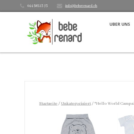
Skip
044 585 23 73
info@beberenard.ch
to
content
UBER UNS
Startseite
/
Unkategorisiert
/ *Hello World Campai